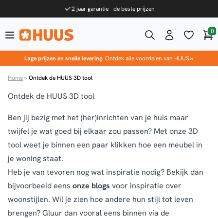
Ga naar de inhoud
2 jaar garantie - de beste prijzen
0
Win
HUUS.nl
Lage prijzen en snelle levering
. Ontdek alle voordelen van HUUS
»
Home
»
Ontdek de HUUS 3D tool
Ontdek de HUUS 3D tool
Ben jij bezig met het (her)inrichten van je huis maar
twijfel je wat goed bij elkaar zou passen? Met onze 3D
tool weet je binnen een paar klikken hoe een meubel in
je woning staat.
Heb je van tevoren nog wat inspiratie nodig? Bekijk dan
bijvoorbeeld eens
onze blogs
voor inspiratie over
woonstijlen. Wil je zien hoe andere hun stijl tot leven
brengen? Gluur dan vooral eens binnen via de