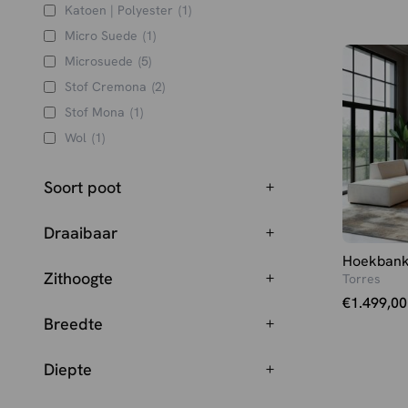
Katoen | Polyester
(1)
Zwart
(2)
Micro Suede
(1)
Zwart - fluweel
(3)
Microsuede
(5)
Stof Cremona
(2)
Stof Mona
(1)
Wol
(1)
Soort poot
Draaibaar
Hoekban
Zithoogte
Torres
€
1.499,00
Breedte
Diepte