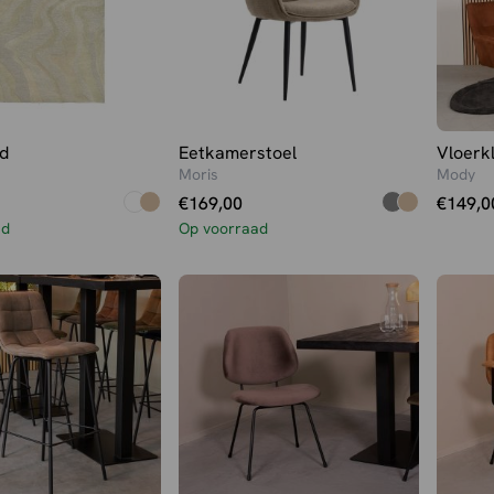
d
Eetkamerstoel
Vloerk
Moris
Mody
€
169,00
€
149,0
ad
Op voorraad