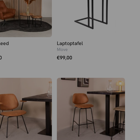
leed
Laptoptafel
Move
0
€
99,00