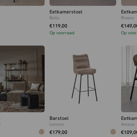
Eetkamerstoel
Eetkam
Bello
Rivano
€
119,00
€
149,0
Op voorraad
Op voor
k
Barstoel
Eetkam
y
Lennon
Amaze
€
179,00
€
109,0