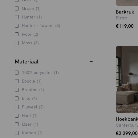
Groen
(1)
Barkruk
Hunter
(1)
Bistro
€
119,00
Hunter - fluweel
(3)
Ivoor
(2)
Moss
(3)
Moss - microsuede
(3)
Mosterd
(3)
Materiaal
Naturel
(4)
100% polyester
(1)
Oker
(1)
Bouclé
(1)
Oker - fluweel
(2)
Breathe
(1)
Rust
(1)
Elite
(4)
Sand
(1)
Fluweel
(3)
Taupe
(7)
Hout
(1)
Hoekban
Taupe - fluweel
(3)
IJzer
(1)
Canterbur
Taupe - microsuede
(3)
€
2.299,00
Katoen
(1)
Zand
(4)