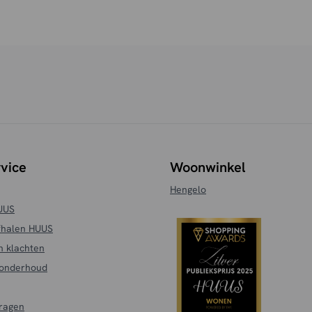
vice
Woonwinkel
Hengelo
HUUS
fhalen HUUS
n klachten
 onderhoud
vragen