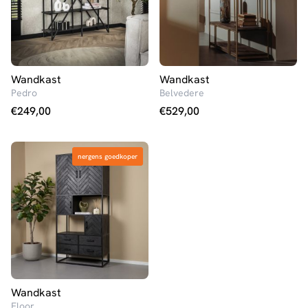
Wandkast
Wandkast
Pedro
Belvedere
€
249,00
€
529,00
nergens goedkoper
nergens goedkoper
Wandkast
Floor