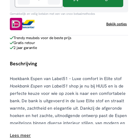
Hoekbank
Espen
Gemakkelijk en veilig betalen met een van onze betaalmethodes
aantal
Bekijk opties
Trendy meubels voor de beste prijs
Gratis retour
2 jaar garantie
Beschrijving
Hoekbank Espen van Label51 – Luxe comfort in Elite stof
Hoekbank Espen van Label51
shop je nu bij HUUS en is de
perfecte keuze voor wie op zoek is naar een comfortabele
bank. De bank is uitgevoerd in de luxe Elite stof en straalt
warmte, zachtheid en elegantie uit. Dankzij de afgeronde
hoeken en het zachte, uitnodigende ontwerp past de Espen
moeiteloos binnen diverse interieur stijlen, van modern en
Scandinavisch tot landelijk chic.
Lees meer
Wat de hoekbank Espen uniek maakt, is de comfortabele