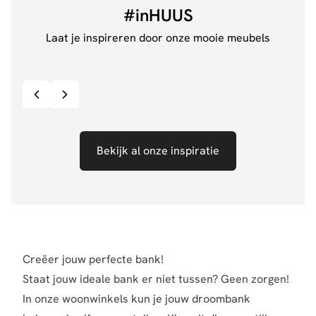
#inHUUS
Laat je inspireren door onze mooie meubels
@de.pleck
@thui
Bekijk inspiratie details
Bekijk al onze inspiratie
Creëer jouw perfecte bank!
Staat jouw ideale bank er niet tussen? Geen zorgen!
In onze woonwinkels kun je jouw droombank