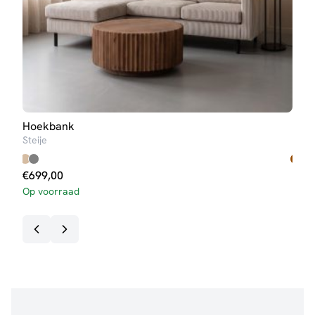
Hoekbank
Hoe
Steije
Nou
€
699,00
€
1.
Op voorraad
Op v