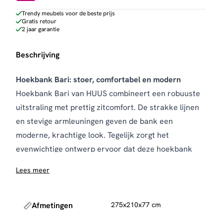
Trendy meubels voor de beste prijs
Gratis retour
2 jaar garantie
Beschrijving
Hoekbank Bari: stoer, comfortabel en modern
Hoekbank Bari van HUUS combineert een robuuste
uitstraling met prettig zitcomfort. De strakke lijnen
en stevige armleuningen geven de bank een
moderne, krachtige look. Tegelijk zorgt het
evenwichtige ontwerp ervoor dat deze hoekbank
mooi tot zijn recht komt in verschillende woonstijlen,
Lees meer
van industrieel tot modern.
De bank is bekleed met luxe microleder in warme
tinten zoals cognac en antraciet. Dit materiaal geeft
Afmetingen
275x210x77 cm
de bank een stoer karakter en voelt bovendien