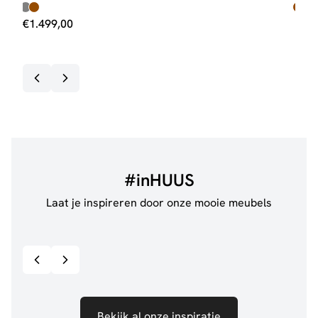
€
1.499,00
€
1.
Op v
#inHUUS
Laat je inspireren door onze mooie meubels
@jillgoede_
867
@sha
Bekijk inspiratie details
Bekijk al onze inspiratie