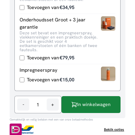
Toevoegen van
€
34,95
Onderhoudsset Groot + 3 jaar
garantie
Deze set bevat een impregneerspray,
vlekkenreiniger en een praktisch doekje.
De set is geschikt voor 4
eetkamerstoelen of één banken of twee
fauteuils.
Toevoegen van
€
79,95
Impregneerspray
Toevoegen van
€
15,00
-
+
In winkelwagen
Hoekbank
Bari
Gemakkelijk en veilig betalen met een van onze betaalmethodes
aantal
Bekijk opties