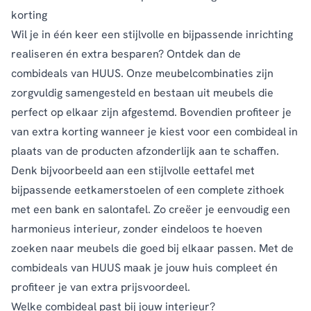
was:
is:
korting
€252,00.
€229,00.
Wil je in één keer een stijlvolle en bijpassende inrichting
realiseren én extra besparen? Ontdek dan de
combideals van HUUS. Onze meubelcombinaties zijn
zorgvuldig samengesteld en bestaan uit meubels die
perfect op elkaar zijn afgestemd. Bovendien profiteer je
van extra korting wanneer je kiest voor een combideal in
plaats van de producten afzonderlijk aan te schaffen.
Denk bijvoorbeeld aan een stijlvolle eettafel met
bijpassende eetkamerstoelen of een complete zithoek
met een bank en salontafel. Zo creëer je eenvoudig een
harmonieus interieur, zonder eindeloos te hoeven
zoeken naar meubels die goed bij elkaar passen. Met de
combideals van HUUS maak je jouw huis compleet én
profiteer je van extra prijsvoordeel.
Welke combideal past bij jouw interieur?