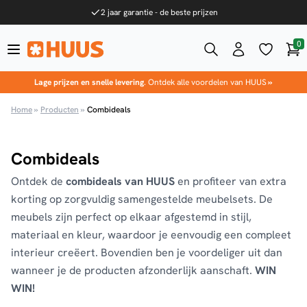
Ga naar de inhoud
2 jaar garantie - de beste prijzen
0
Win
HUUS.nl
Lage prijzen en snelle levering
. Ontdek alle voordelen van HUUS
»
Home
»
Producten
»
Combideals
Combideals
Ontdek de
combideals van HUUS
en profiteer van extra
korting op zorgvuldig samengestelde meubelsets. De
meubels zijn perfect op elkaar afgestemd in stijl,
materiaal en kleur, waardoor je eenvoudig een compleet
interieur creëert. Bovendien ben je voordeliger uit dan
wanneer je de producten afzonderlijk aanschaft.
WIN
WIN!