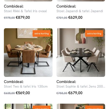
Combideal:
Combideal:
Stoel Rikki & Tafel Iris ovaal
Stoel Japandi & tafel Japandi
Oorspronkelijke
Huidige
Oorspronkelijke
Huidige
€
879,00
€
629,00
€
975,00
€
701,00
prijs
prijs
prijs
prijs
was:
is:
was:
is:
extra korting
extra korting
extra korting
extra korting
€975,00.
€879,00.
€701,00.
€629,00.
Combideal:
Combideal:
Stoel Two & tafel Iris 130cm
Stoel Sophie & tafel Jens 200cm
Oorspronkelijke
Huidige
Oorspronkelijke
Huidige
€
569,00
€
679,00
€
635,00
€
755,00
prijs
prijs
prijs
prijs
was:
is:
was:
is:
extra korting
extra korting
extra korting
extra korting