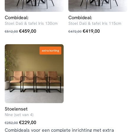
Combideal:
Combideal:
Stoel Dali & tafel Iris 130cm
Stoel Dali & tafel Iris 115cm
Oorspronkelijke
Huidige
Oorspronkelijke
Huidige
€
459,00
€
419,00
€
512,00
€
472,00
prijs
prijs
prijs
prijs
was:
is:
was:
is:
extra korting
extra korting
€512,00.
€459,00.
€472,00.
€419,00.
Stoelenset
Nine (set van 4)
Oorspronkelijke
Huidige
€
229,00
€
252,00
prijs
prijs
Combideals voor een complete inrichting met extra