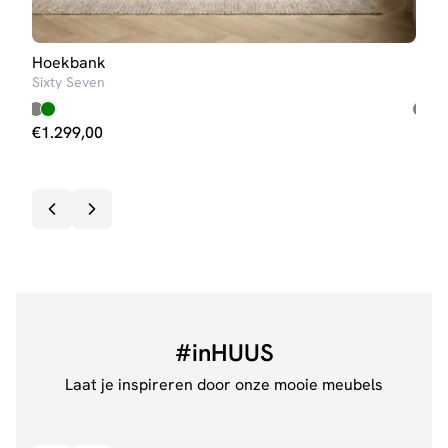
Hoekbank
Hoe
Sixty Seven
Twen
€
1.299,00
€
1.
#inHUUS
Laat je inspireren door onze mooie meubels
@jillgoede_
867
@ano
Bekijk inspiratie details