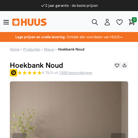
Ga naar de inhoud
2 jaar garantie - de beste prijzen
0
Win
HUUS.nl
Lage prijzen en snelle levering
. Ontdek alle voordelen van HUUS
»
Home
»
Producten
»
Nieuw
»
Hoekbank Noud
Hoekbank Noud
4.78/5 uit
1888 beoordelingen