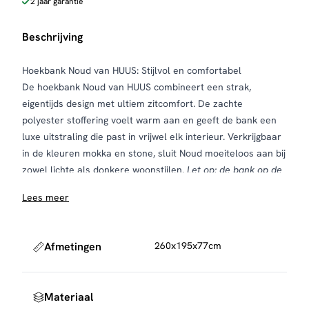
2 jaar garantie
Beschrijving
Hoekbank Noud van HUUS: Stijlvol en comfortabel
De hoekbank Noud van HUUS combineert een strak,
eigentijds design met ultiem zitcomfort. De zachte
polyester stoffering voelt warm aan en geeft de bank een
luxe uitstraling die past in vrijwel elk interieur. Verkrijgbaar
in de kleuren mokka en stone, sluit Noud moeiteloos aan bij
zowel lichte als donkere woonstijlen.
Let op: de bank op de
sfeerfoto is uitgevoerd in de kleur mokka.
Lees meer
Deze hoekbank valt op door zijn fijne stiknaden en slanke
zwarte poten, die zorgen voor een verfijnde en moderne
look. Dankzij de diepe zit en stevige rugleuning biedt de
Afmetingen
260x195x77cm
bank optimaal comfort, ideaal voor lange avonden
ontspannen thuis. Of je nu leest, tv kijkt of gewoon geniet
van een rustig moment, Noud nodigt uit om echt tot rust te
Materiaal
komen.