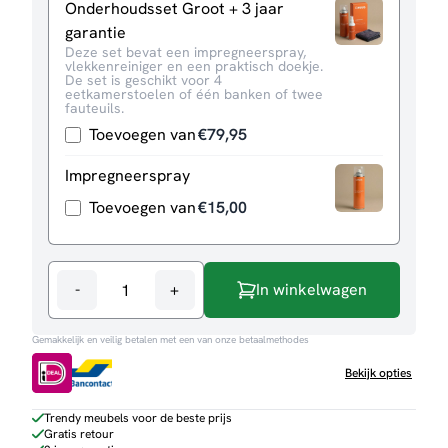
Onderhoudsset Groot + 3 jaar
garantie
Deze set bevat een impregneerspray,
vlekkenreiniger en een praktisch doekje.
De set is geschikt voor 4
eetkamerstoelen of één banken of twee
fauteuils.
Toevoegen van
€
79,95
Impregneerspray
Toevoegen van
€
15,00
-
+
In winkelwagen
Hoekbank
Noud
Gemakkelijk en veilig betalen met een van onze betaalmethodes
aantal
Bekijk opties
Trendy meubels voor de beste prijs
Gratis retour