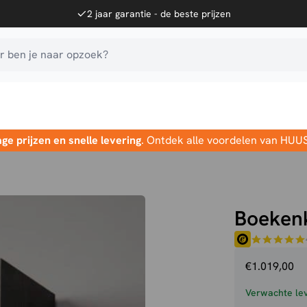
2 jaar garantie - de beste prijzen
 ben je naar opzoek?
age prijzen en snelle levering
. Ontdek alle voordelen van HUU
Boekenk
€
1.019,00
Verwachte lev