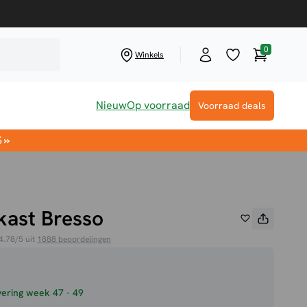
0
Winkelwag
Winkels
Nieuw
Op voorraad
Voorraad deals
S
»
ast Bresso
4.78/5 uit
1888 beoordelingen
ering week 47 - 49