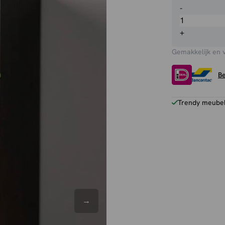
Boekenkas
-
Bresso
aantal
+
Gemakkelijk en 
Be
Trendy meubels