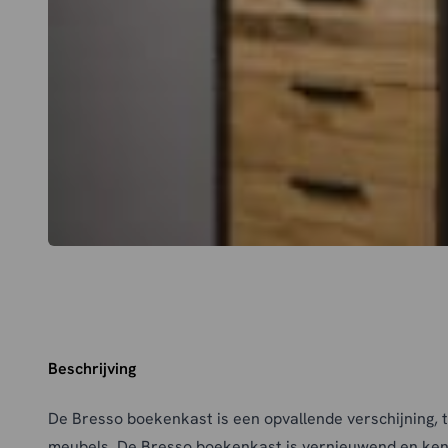
Beschrijving
De Bresso boekenkast is een opvallende verschijning, t
meubels. De Bresso boekenkast is vernieuwend en ken