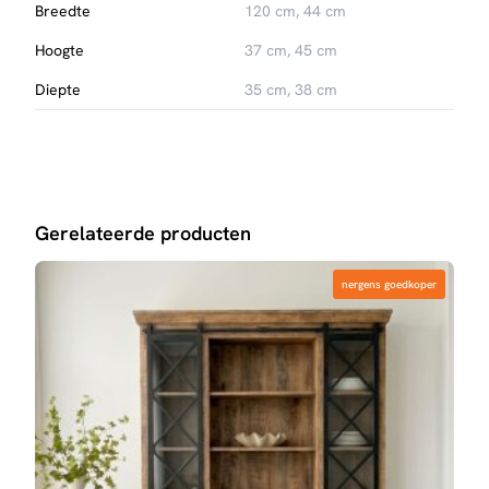
Breedte
120 cm, 44 cm
Strak metalen frame
Hoogte
37 cm, 45 cm
Diepte
35 cm, 38 cm
Gerelateerde producten
nergens goedkoper
nergens goedkoper