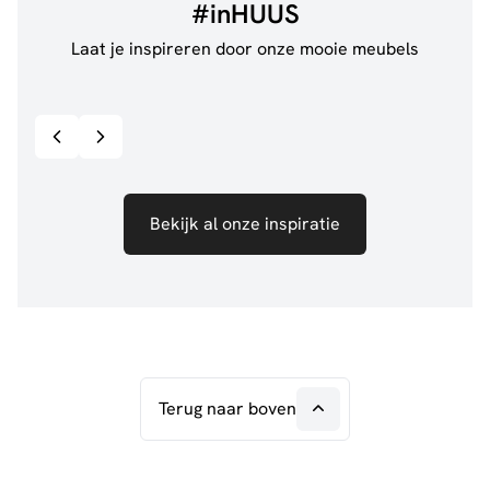
#inHUUS
Laat je inspireren door onze mooie meubels
@jillgoede_
867
@de.
Bekijk inspiratie details
Bekijk al onze inspiratie
Terug naar boven