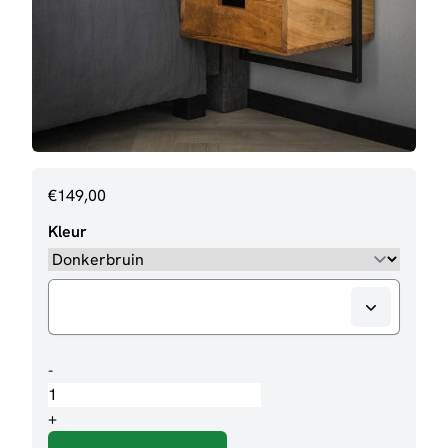
€
149,00
Kleur
Nachtkastje
-
Jeppe
aantal
+