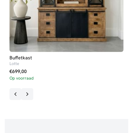
Buffetkast
TV-
Lotte
Lott
€
699,00
€
29
Op voorraad
Op v