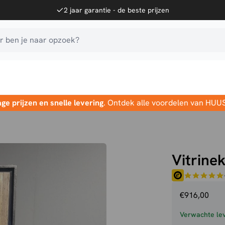
2 jaar garantie - de beste prijzen
 ben je naar opzoek?
age prijzen en snelle levering
. Ontdek alle voordelen van HUU
Vitrine
€
916,00
Verwachte lev