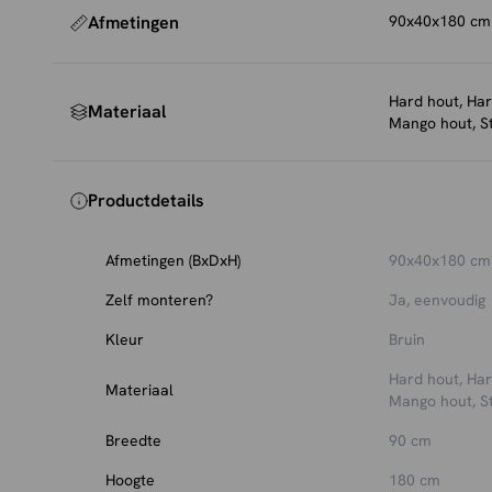
Afmetingen
90x40x180 cm
Hard hout, Har
Materiaal
Mango hout, S
Productdetails
Afmetingen (BxDxH)
90x40x180 cm
Zelf monteren?
Ja, eenvoudig
Kleur
Bruin
Hard hout, Har
Materiaal
Mango hout, S
Breedte
90 cm
Hoogte
180 cm