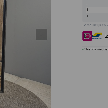
Vitrinekast
-
Anayah
aantal
+
Gemakkelijk en 
Be
Trendy meubels