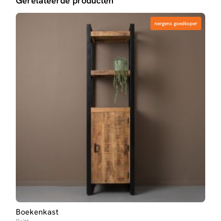
Gerelateerde producten
nergens goedkoper
nergens goedkoper
Boekenkast
TV-