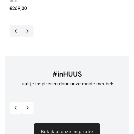
Britt
Lott
€
269,00
€
29
Op v
#inHUUS
Laat je inspireren door onze mooie meubels
@jillgoede_
867
@sha
Bekijk inspiratie details
Bekijk al onze inspiratie