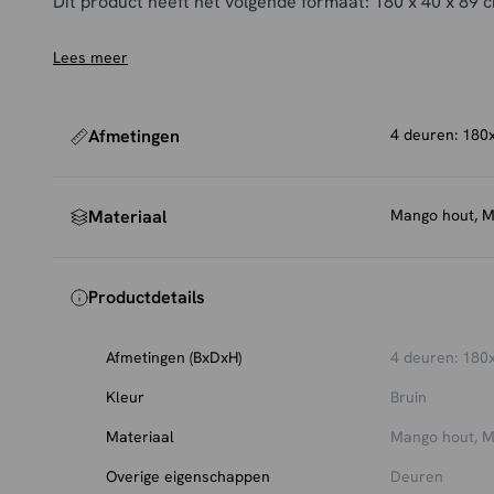
Dit product heeft het volgende formaat: 180 x 40 x 89 
Lees meer
Afmetingen
4 deuren: 180
Materiaal
Mango hout, M
Productdetails
Afmetingen (BxDxH)
4 deuren: 180
Kleur
Bruin
Materiaal
Mango hout, M
Overige eigenschappen
Deuren