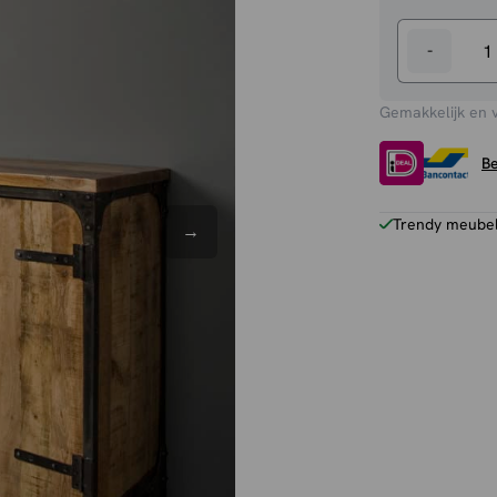
-
Dressoir
Basto
Gemakkelijk en 
aantal
Be
Trendy meubels