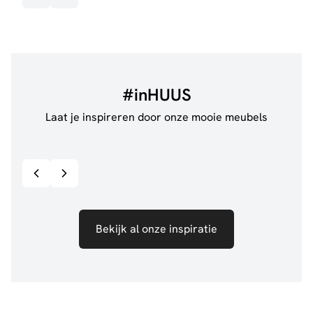
#inHUUS
Laat je inspireren door onze mooie meubels
@jillgoede_
867
@de.
Bekijk inspiratie details
Bekijk al onze inspiratie