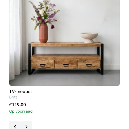
TV-meubel
Buff
Britt
Lott
€
119,00
€
69
Op voorraad
Op v