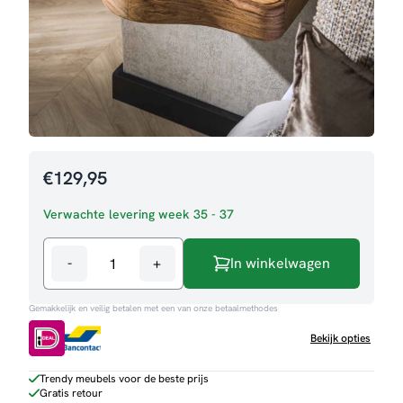
€
129,95
Verwachte levering week 35 - 37
-
+
In winkelwagen
Nachtkastje
Jasper
Gemakkelijk en veilig betalen met een van onze betaalmethodes
-
Set
Bekijk opties
van
2
Trendy meubels voor de beste prijs
Gratis retour
aantal