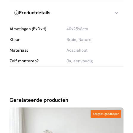
Productdetails
Afmetingen (BxDxH)
40x25x8cm
Kleur
Bruin, Naturel
Materiaal
Acaciahout
Zelf monteren?
Ja, eenvoudig
Gerelateerde producten
nergens goedkoper
nergens goedkoper