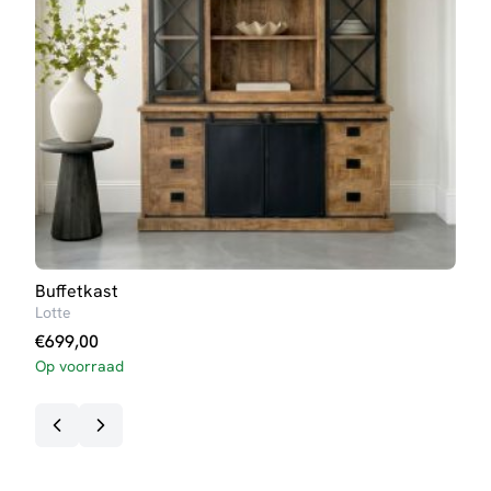
Buffetkast
Dres
Lotte
Britt
€
699,00
€
31
Op voorraad