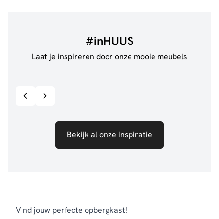
#inHUUS
Laat je inspireren door onze mooie meubels
@jillgoede_
867
@wijn
Bekijk inspiratie details
Bekijk al onze inspiratie
Vind jouw perfecte opbergkast!