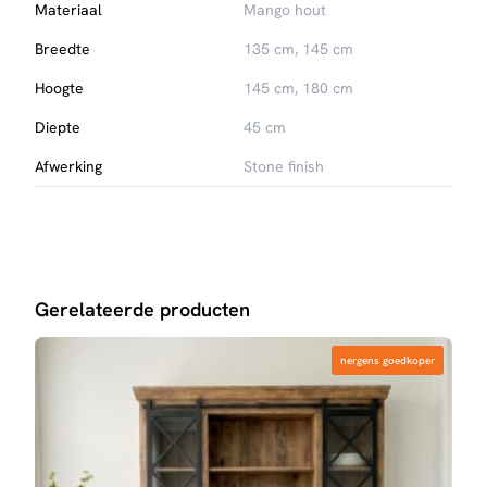
Materiaal
Mango hout
Breedte
135 cm, 145 cm
Hoogte
145 cm, 180 cm
Diepte
45 cm
Afwerking
Stone finish
Gerelateerde producten
nergens goedkoper
nergens goedkoper