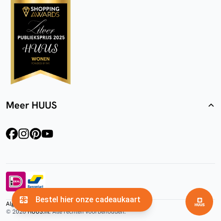
Meer HUUS
facebook
instagram
pinterest
youtube
Algemene voorwaarden
Privacyverklaring
Cookies
© 2026
HUUS.nl
. Alle rechten voorbehouden.