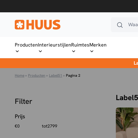
Ga naar de inhoud
Waar
HUUS.nl
Producten
Interieurstijlen
Ruimtes
Merken
L
Home
»
Producten
»
Label51
»
Pagina 2
Label
Filter
Prijs