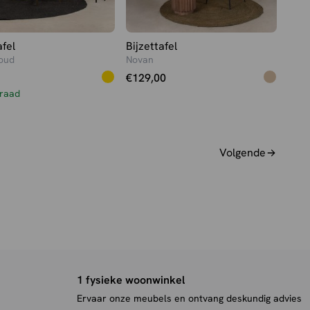
afel
Bijzettafel
oud
Novan
€
129,00
raad
Volgende
1 fysieke woonwinkel
Ervaar onze meubels en ontvang deskundig advies