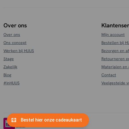
Taupe Cosmo
(1)
Terra
(2)
Walnoot bruin
(4)
Over ons
Klantenser
Wit
(1)
Over ons
Mijn account
Zand
(16)
Ons concept
Bestellen bij 
Zwart
(52)
Werken bij HUUS
Bezorgen en a
Zwart - fluweel
(3)
Stage
Retourneren e
Zakelijk
Materialen en
Blog
Contact
#inHUUS
Veelgestelde 