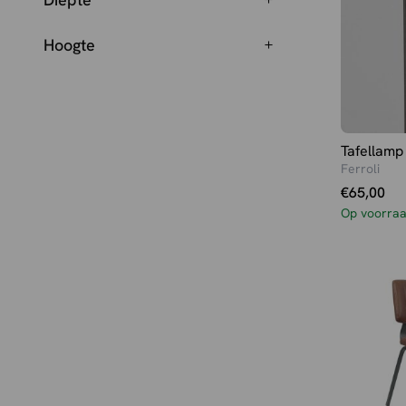
Mango hout, Metaal
(4)
Mushroom - zwart
(3)
Mangohout
(14)
Hoogte
Mushroom | Zwart
(1)
Metaal
(65)
Mushroom Boucle
(2)
Micro Suede
(12)
Mustard
(3)
Microfiber
(2)
Nature Smooth
(7)
Microsuede
(19)
Naturel
(116)
Tafellamp
Microvezel
(1)
Ferroli
Naturel - beige
(1)
Nano
(1)
€
65,00
Naturel - naturel
(6)
Natural eiken finish
(1)
Op voorra
Naturel - taupe
(5)
Polyester
(7)
Naturel - walnoot
(10)
Prestige Stof
(3)
Naturel - zwart
(5)
PU
(1)
Naturel | Zwart
(3)
PU-leder
(3)
Naturel Boucle
(6)
Ribstof
(4)
Naturel Boucle - Eiken
(1)
Rimba
(2)
Naturel Boucle - Walnoot
(1)
Royal boucle
(5)
Naturel boucle taupe
(1)