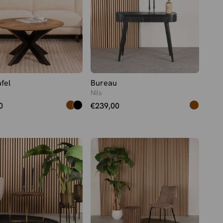
fel
Bureau
Nils
0
€
239,00