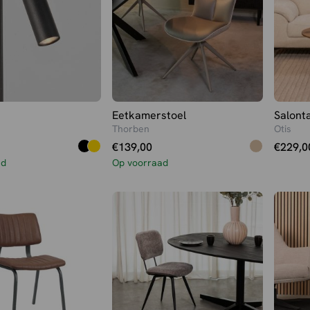
Eetkamerstoel
Salonta
Thorben
Otis
€
139,00
€
229,0
ad
Op voorraad