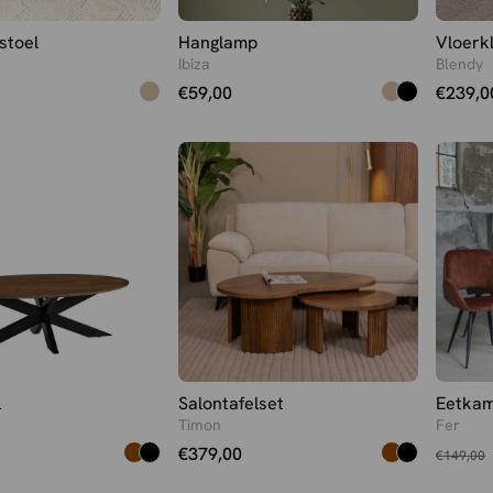
stoel
Hanglamp
Vloerk
Ibiza
Blendy
€
59,00
€
239,0
l
Salontafelset
Eetkam
Timon
Fer
Oorspr
Huidig
€
379,00
€
149,00
prijs
prijs