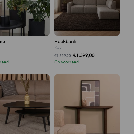
amp
Hoekbank
Kay
Oorspronkelijke
Huidige
€
1.399,00
€
1.699,00
prijs
prijs
raad
Op voorraad
was:
is:
€1.699,00.
€1.399,00.