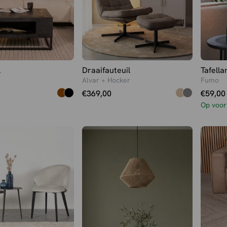
l
Draaifauteuil
Tafell
Alvar + Hocker
Fumo
€
369,00
€
59,00
Op voor