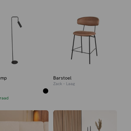
0.
0.
amp
Barstoel
Zack – Laag
raad