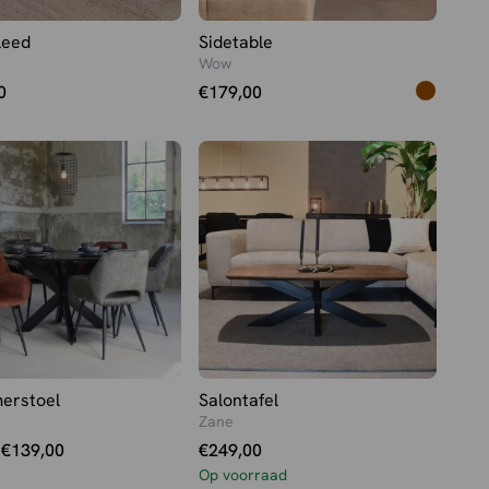
leed
Sidetable
Wow
0
€
179,00
erstoel
Salontafel
Zane
onkelijke
e
€
139,00
€
249,00
Op voorraad