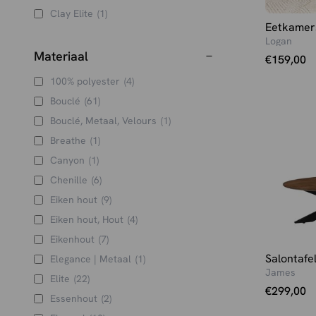
Clay Elite
(1)
Eetkamer
Clay Elite Brons
(1)
Logan
Cognac
(25)
Materiaal
€
159,00
Cognac - microsuede
(3)
100% polyester
(4)
Coral
(14)
Bouclé
(61)
Coral Boucle
(2)
Bouclé, Metaal, Velours
(1)
Crême
(5)
Breathe
(1)
Donkerbruin
(24)
Canyon
(1)
Donkergroen
(1)
Chenille
(6)
Ecru
(2)
Eiken hout
(9)
Espresso
(16)
Eiken hout, Hout
(4)
Forest
(7)
Eikenhout
(7)
Goud
(10)
Salontafe
Elegance | Metaal
(1)
Grijs
(24)
James
Elite
(22)
€
299,00
Grijs boucle brons
(1)
Essenhout
(2)
Groen
(12)