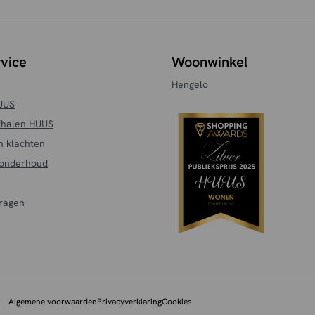
vice
Woonwinkel
Hengelo
HUUS
fhalen HUUS
n klachten
 onderhoud
vragen
Algemene voorwaarden
Privacyverklaring
Cookies