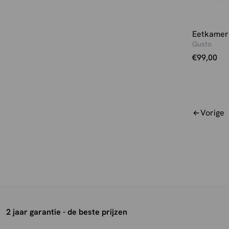
Staal
(4)
Naturel boucle zwart
(1)
Stof
(10)
Naturel Cosmo
(1)
Toro
(1)
Eetkamer
Naturel Elite
(1)
Gusto
Travertin
(4)
Naturel Elite Taupe
(1)
€
99,00
Tresor
(1)
Naturel Elite Zwart
(1)
Velours
(7)
Naturel velours
(1)
Velvet
(1)
Oker
(5)
Weave
(2)
Oker - fluweel
(2)
Vorige
Wol
(4)
Oker velours
(1)
Cosmo
(7)
Rust
(5)
leder
(1)
Rust velours
(1)
Raven Stof
(2)
Sand
(2)
Stone
(4)
Taupe
(48)
Taupe - fluweel
(3)
2 jaar garantie - de beste prijzen
Taupe - microsuede
(3)