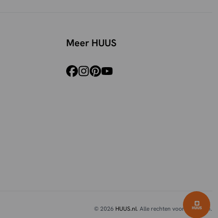
Meer HUUS
facebook
instagram
pinterest
youtube
© 2026
HUUS.nl
. Alle rechten voorbehouden.