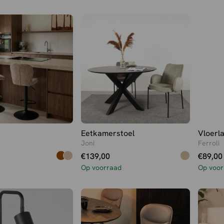
was:
is:
€149,0
€139,0
Eetkamerstoel
Vloerl
Joni
Ferroli
€
139,00
€
89,00
Op voorraad
Op voor