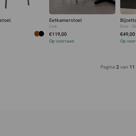
stoel
Eetkamerstoel
Bijzett
Liva
Dox – G
€
119,00
€
49,00
Op voorraad
Op voor
Pagina
2
van
11