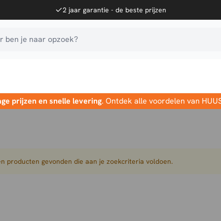
2 jaar garantie - de beste prijzen
 ben je naar opzoek?
age prijzen en snelle levering
. Ontdek alle voordelen van HUU
n producten gevonden die aan je zoekcriteria voldoen.