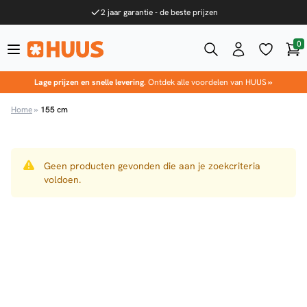
Ga naar de inhoud
2 jaar garantie - de beste prijzen
0
Win
HUUS.nl
Lage prijzen en snelle levering
. Ontdek alle voordelen van HUUS
»
Home
»
155 cm
Geen producten gevonden die aan je zoekcriteria
voldoen.