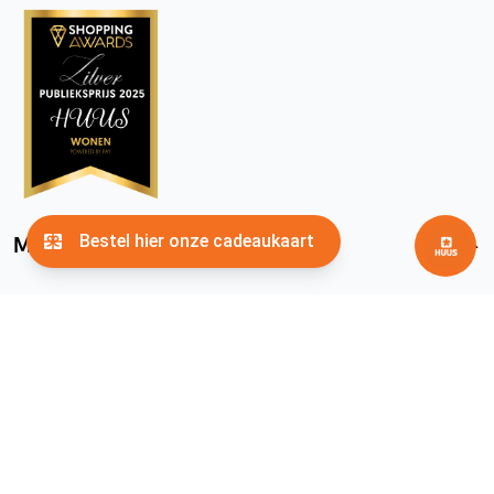
Meer HUUS
facebook
instagram
pinterest
youtube
Algemene voorwaarden
Privacyverklaring
Cookies
© 2026
HUUS.nl
. Alle rechten voorbehouden.