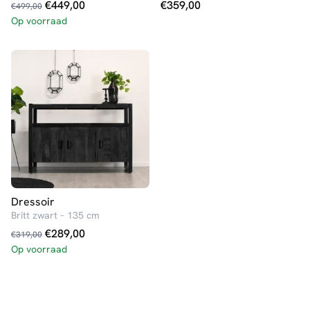
Oorspronkelijke
Huidige
€
449,00
€
359,00
€
499,00
prijs
prijs
Op voorraad
was:
is:
€499,00.
€449,00.
Dressoir
Britt zwart – 135 cm
Oorspronkelijke
Huidige
€
289,00
€
319,00
prijs
prijs
Op voorraad
was:
is:
€319,00.
€289,00.