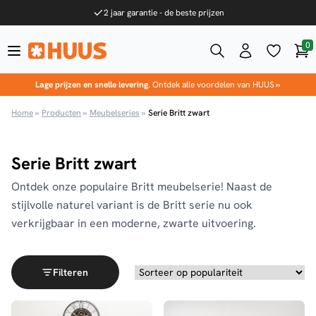
Ga naar de inhoud
2 jaar garantie - de beste prijzen
0
Win
HUUS.nl
Lage prijzen en snelle levering
. Ontdek alle voordelen van HUUS
»
Home
»
Producten
»
Meubelseries
»
Serie Britt zwart
Serie Britt zwart
Ontdek onze populaire Britt meubelserie! Naast de
stijlvolle naturel variant is de Britt serie nu ook
verkrijgbaar in een moderne, zwarte uitvoering.
Filteren