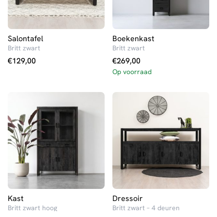
Salontafel
Boekenkast
Britt zwart
Britt zwart
€
129,00
€
269,00
Op voorraad
Kast
Dressoir
Britt zwart hoog
Britt zwart – 4 deuren