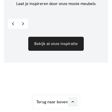
Laat je inspireren door onze mooie meubels
@anouskaband
528
@de.
Bekijk inspiratie details
Bekijk al onze inspiratie
Terug naar boven