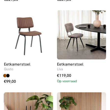
Eetkamerstoel
Eetkamerstoel
Gusto
Liva
€
119,00
€
99,00
Op voorraad