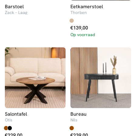
Barstoel
Eetkamerstoel
Zack – Laag
Thorben
€
139,00
Op voorraad
Salontafel
Bureau
Otis
Nils
€
229,00
€
239,00