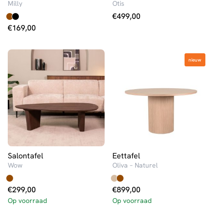
Milly
Otis
€
499,00
€
169,00
nieuw
nieuw
Salontafel
Eettafel
Wow
Oliva – Naturel
€
299,00
€
899,00
Op voorraad
Op voorraad