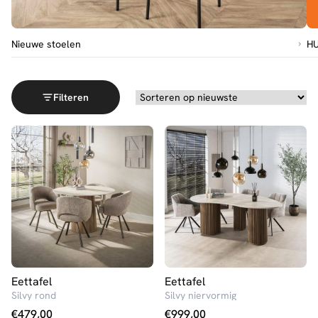
Go to Nieuwe stoelen
Nieuwe stoelen
HU
Filteren
Eettafel
Eettafel
Silvy rond
Silvy niervormig
€
479,00
€
999,00