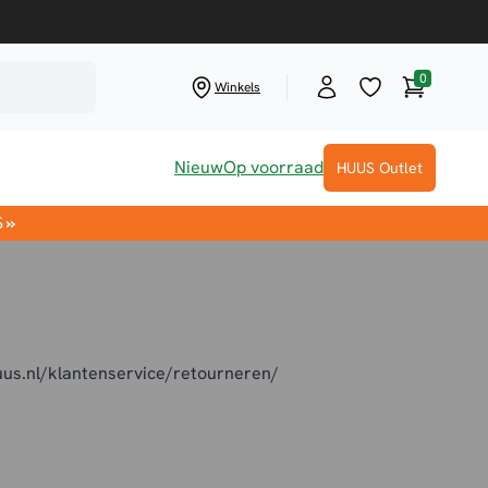
0
Winkelwag
Winkels
Nieuw
Op voorraad
HUUS Outlet
S
»
uus.nl/klantenservice/retourneren/