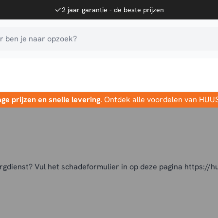
2 jaar garantie - de beste prijzen
 ben je naar opzoek?
age prijzen en snelle levering
. Ontdek alle voordelen van HUU
orgdienst? Vul het schadeformulier in op deze pagina
https://h