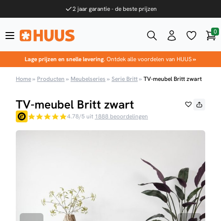
Ga naar de inhoud
2 jaar garantie - de beste prijzen
0
Win
HUUS.nl
Lage prijzen en snelle levering
. Ontdek alle voordelen van HUUS
»
Home
»
Producten
»
Meubelseries
»
Serie Britt
»
TV-meubel Britt zwart
TV-meubel Britt zwart
4.78/5 uit
1888 beoordelingen