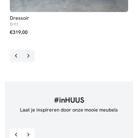
Dressoir
Boe
Britt
Britt
€
319,00
€
26
#inHUUS
Laat je inspireren door onze mooie meubels
@jillgoede_
867
@sha
Bekijk inspiratie details