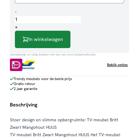
TV-
-
meubel
Britt
+
zwart
In winkelwagen
aantal
Gemakkelijk en veilig betalen met een van onze betaalmethodes
Bekijk opties
Trendy meubels voor de beste prijs
Gratis retour
2 jaar garantie
Beschrijving
Stoer design en slimme opbergruimte: TV-meubel Britt
Zwart Mangohout HUUS
TV-meubel Britt Zwart Mangohout HUUS Het TV-meubel