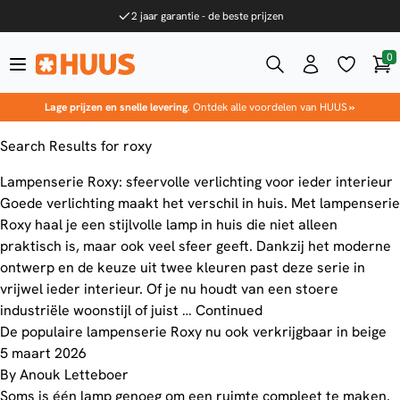
Ga naar de inhoud
2 jaar garantie - de beste prijzen
0
Win
HUUS.nl
Lage prijzen en snelle levering
. Ontdek alle voordelen van HUUS
»
Search Results for roxy
Lampenserie Roxy: sfeervolle verlichting voor ieder interieur
Goede verlichting maakt het verschil in huis. Met lampenserie
Roxy haal je een stijlvolle lamp in huis die niet alleen
praktisch is, maar ook veel sfeer geeft. Dankzij het moderne
ontwerp en de keuze uit twee kleuren past deze serie in
vrijwel ieder interieur. Of je nu houdt van een stoere
industriële woonstijl of juist …
Continued
De populaire lampenserie Roxy nu ook verkrijgbaar in beige
5 maart 2026
By
Anouk Letteboer
Soms is één lamp genoeg om een ruimte compleet te maken.