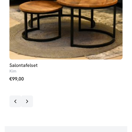
Salontafelset
Salo
Kim
Ann
€
99,00
€
99