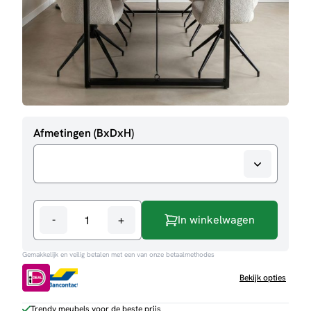
Afmetingen (BxDxH)
-
+
In winkelwagen
Eettafel
Britt
Gemakkelijk en veilig betalen met een van onze betaalmethodes
aantal
Bekijk opties
Trendy meubels voor de beste prijs