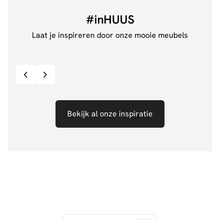
#inHUUS
Laat je inspireren door onze mooie meubels
@jillgoede_
867
@sha
Bekijk inspiratie details
Bekijk al onze inspiratie