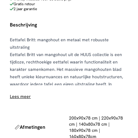
Gratis retour
2 jaar garantie
Beschrijving
Eettafel Britt: mangohout en metaal met robuuste
uitstraling
Eettafel Britt van mangohout uit de HUUS collectie is een
tijdloze, rechthoekige eettafel waarin functionaliteit en
karakter samenkomen. Het massieve mangohouten blad
heeft unieke kleurnuances en natuurlijke houtstructuren,
waardoor iedere tafel een eigen uitstraling heeft. In
combinatie met het stevige metalen onderstel ontstaat een
Lees meer
krachtig, industrieel ontwerp dat direct warmte toevoegt
aan je eetruimte.
Dankzij de stevige materialen is Eettafel Britt geschikt voor
200x90x78 cm | 220x90x78
intensief dagelijks gebruik. De tafel is verkrijgbaar in
cm | 140x80x78 cm |
Afmetingen
diverse formaten, van 140×80 cm tot 220×90 cm, waardoor
180x90x78 cm |
je altijd een variant vindt die past bij jouw ruimte. Met een
160x80x78cm