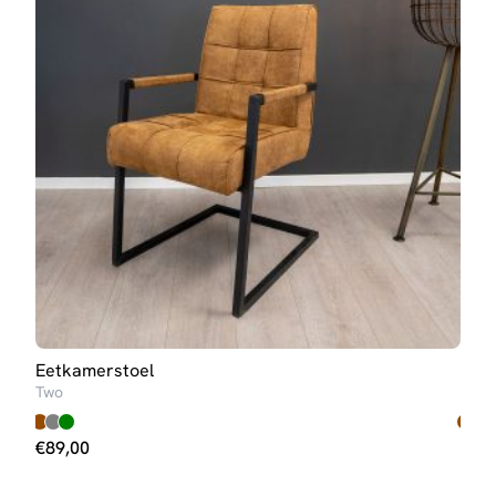
Eetkamerstoel
Eet
Two
One
€
89,00
€
11
3-5 