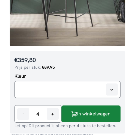
€
359,80
Prijs per stuk:
€
89,95
Kleur
-
+
In winkelwagen
Barstoel
Danny
Let op! Dit product is alleen per 4 stuks te bestellen.
aantal
Gemakkelijk en veilig betalen met een van onze betaalmethodes