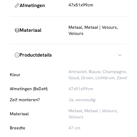
industriële interieurs. De barkruk wordt geleverd per set
Afmetingen
47x51x99cm
van twee stuks.
Onderhoud en bescherming
Om de stof mooi te houden, raden we aan de barkruk
Metaal, Metaal | Velours,
Materiaal
regelmatig te stofzuigen met een zachte meubelborstel.
Velours
Voor extra bescherming tegen vlekken kun je een textiel
impregneerspray
gebruiken, die eenvoudig mee te
bestellen is. Daarnaast adviseren we om viltjes of dopjes
Productdetails
onder de poten te plaatsen om je vloer te beschermen
tegen krassen.
Antraciet, Blauw, Champagne,
Kleur
Goud, Groen, Lichtbruin, Zand
Afmetingen (BxDxH)
47x51x99cm
Zelf monteren?
Ja, eenvoudig
Metaal, Metaal | Velours,
Materiaal
Velours
Breedte
47 cm