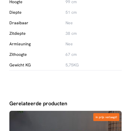
Hoogte
99 cm
Diepte
51 cm
Draaibaar
Nee
Zitdiepte
38 cm
Armleuning
Nee
Zithoogte
67 cm
Gewicht KG
5,75KG
Gerelateerde producten
in prijs verlaagd!
in prijs verlaagd!