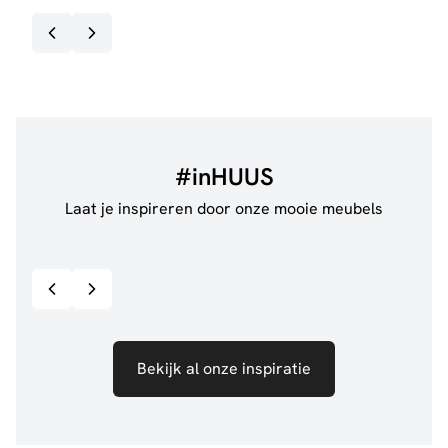
#inHUUS
Laat je inspireren door onze mooie meubels
@jillgoede_
867
@de.
Bekijk inspiratie details
Bekijk al onze inspiratie