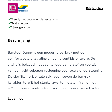
Bekijk opties
Trendy meubels voor de beste prijs
Gratis retour
2 jaar garantie
Beschrijving
Barstoel Danny is een moderne barkruk met een
comfortabele uitstraling en een eigentijds ontwerp. De
zitting is bekleed met zachte, duurzame stof en voorzien
van een licht gebogen rugleuning voor extra ondersteuning.
De sierlijke horizontale stiknaden geven de barkruk
karakter, terwijl het slanke, zwarte metalen frame met
geïntegreerde voetensteun zorgt voor een stevige basis en
een industriële uitstraling. Danny is verkrijgbaar in
Lees meer
meerdere kleuren, waaronder army green, antraciet,
cognac en zwart, en past perfect in zowel moderne als