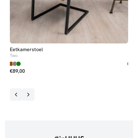
Eetkamerstoel
Eet
Two
Dali
€
89,00
€
59
Op v