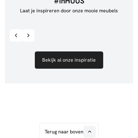
#inHUUS
Laat je inspireren door onze mooie meubels
@jillgoede_
867
@de.
Bekijk inspiratie details
Bekijk al onze inspiratie
Terug naar boven