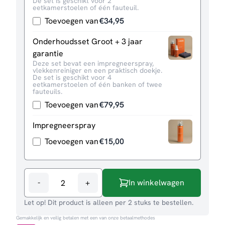
De set is geschikt voor 2
eetkamerstoelen of één fauteuil.
Toevoegen van
€
34,95
Onderhoudsset Groot + 3 jaar
garantie
Deze set bevat een impregneerspray,
vlekkenreiniger en een praktisch doekje.
De set is geschikt voor 4
eetkamerstoelen of één banken of twee
fauteuils.
Toevoegen van
€
79,95
Impregneerspray
Toevoegen van
€
15,00
-
+
In winkelwagen
Eetkamerstoel
Ricky
Let op! Dit product is alleen per 2 stuks te bestellen.
aantal
Gemakkelijk en veilig betalen met een van onze betaalmethodes