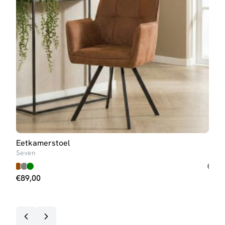
Eetkamerstoel
Eet
Seven
Dali
€
89,00
€
59
Op v