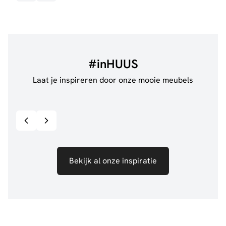
#inHUUS
Laat je inspireren door onze mooie meubels
@jillgoede_
867
@de.
Bekijk inspiratie details
Bekijk al onze inspiratie