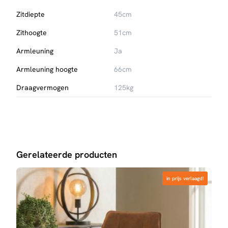
Zitdiepte
45cm
Zithoogte
51cm
Armleuning
Ja
Armleuning hoogte
66cm
Draagvermogen
125kg
Gerelateerde producten
in prijs verlaagd!
in prijs verlaagd!