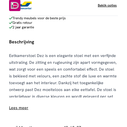
Bekijk opties
Trendy meubels voor de beste prijs
Gratis retour
2 jaar garantie
Beschrijving
Eetkamerstoel Dez is een elegante stoel met een verfijnde
uitstraling. De zitting en rugleuning zijn apart vormgegeven,
wat zorgt voor een speels en comfortabel effect. De stoel
is bekleed met velours, een zachte stof die luxe en warmte
toevoegt aan het interieur. Dankzij het toegankelijke
ontwerp past Dez moeiteloos aan elke eettafel. De stoel is
verkrijgbaar in diverse kleuren en wordt geleverd per set
van twee.
Lees meer
Onderhoud en bescherming
Om de velours stof langdurig mooi te houden, wordt
aangeraden om deze voor gebruik te behandelen met een