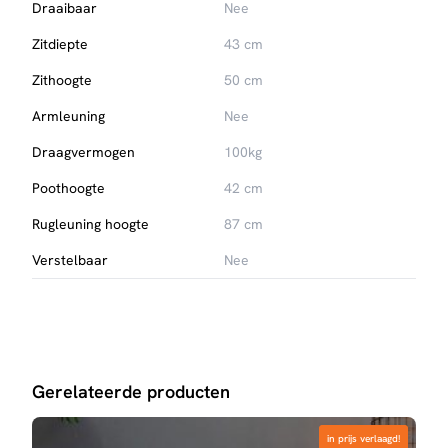
Draaibaar
Nee
Zitdiepte
43 cm
Zithoogte
50 cm
Armleuning
Nee
Draagvermogen
100kg
Poothoogte
42 cm
Rugleuning hoogte
87 cm
Verstelbaar
Nee
Gerelateerde producten
in prijs verlaagd!
in prijs verlaagd!