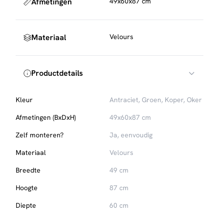
Afmetingen
49x60x87 cm
impregneerspray. Daarnaast is het verstandig de stoel
regelmatig te reinigen met een zachte meubelborstel. Voor
het behoud van je vloer adviseren we om viltjes of dopjes
Materiaal
Velours
onder de poten te plaatsen.
Productdetails
Kleur
Antraciet, Groen, Koper, Oker
Afmetingen (BxDxH)
49x60x87 cm
Zelf monteren?
Ja, eenvoudig
Materiaal
Velours
Breedte
49 cm
Hoogte
87 cm
Diepte
60 cm