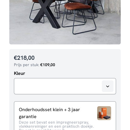
€
218,00
Prijs per stuk:
€
109,00
Kleur
Onderhoudsset klein + 3 jaar
garantie
Deze set bevat een impregneerspray,
vlekkenreiniger en een praktisch doekje.