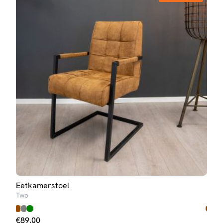
Eetkamerstoel
Eet
Two
Seve
€
89,00
€
89