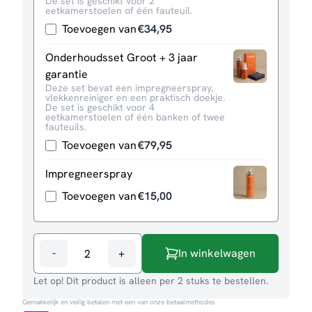
De set is geschikt voor 2
eetkamerstoelen of één fauteuil.
Toevoegen van
€
34,95
Onderhoudsset Groot + 3 jaar
garantie
Deze set bevat een impregneerspray,
vlekkenreiniger en een praktisch doekje.
De set is geschikt voor 4
eetkamerstoelen of één banken of twee
fauteuils.
Toevoegen van
€
79,95
Impregneerspray
Toevoegen van
€
15,00
-
+
In winkelwagen
Eetkamerstoel
Dez
Let op! Dit product is alleen per 2 stuks te bestellen.
aantal
Gemakkelijk en veilig betalen met een van onze betaalmethodes