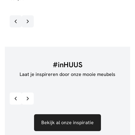
#inHUUS
Laat je inspireren door onze mooie meubels
@jillgoede_
867
@de.
Bekijk inspiratie details
Bekijk al onze inspiratie