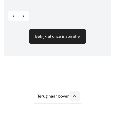
@jillgoede_
867
@de.
Bekijk inspiratie details
Bekijk al onze inspiratie
Terug naar boven