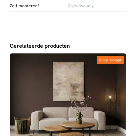
Zelf monteren?
Ja,eenvoudig
Gerelateerde producten
in prijs verlaagd!
in prijs verlaagd!