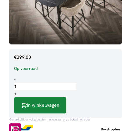
€
299,00
Op voorraad
Bartafel
-
Monet
aantal
+
In winkelwagen
Gemakkelijk en veilig betalen met een van onze betaalmethodes
Bekijk opties