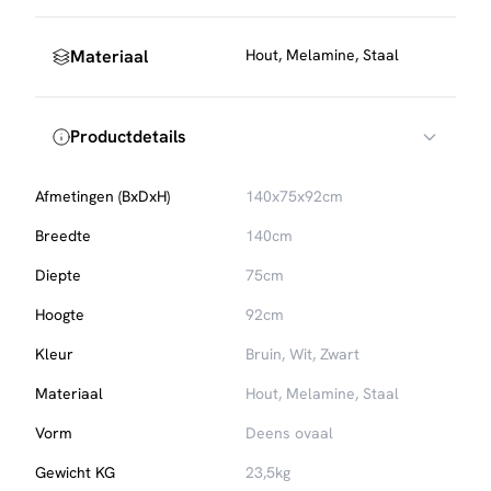
Materiaal
Hout, Melamine, Staal
Productdetails
Afmetingen (BxDxH)
140x75x92cm
Breedte
140cm
Diepte
75cm
Hoogte
92cm
Kleur
Bruin, Wit, Zwart
Materiaal
Hout, Melamine, Staal
Vorm
Deens ovaal
Gewicht KG
23,5kg