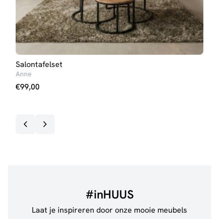
Salontafelset
Salo
Anne
Kim
€
99,00
€
99
#inHUUS
Laat je inspireren door onze mooie meubels