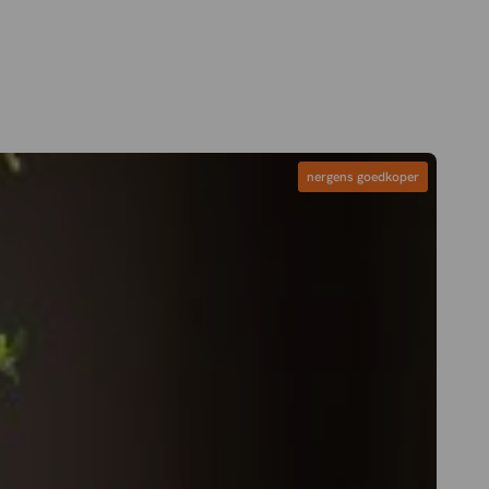
nergens goedkoper
nergens goedkoper