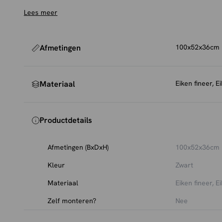
geleiders. Ziano heeft een luxe en chique uitstraling,
Lees meer
maar past ook perfect in een industriële inrichting.
Afmetingen
100x52x36cm
Materiaal
Eiken fineer, E
Productdetails
Afmetingen (BxDxH)
100x52x36cm
Kleur
Zwart
Materiaal
Eiken fineer, E
Zelf monteren?
Nee