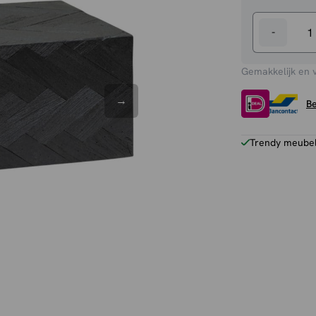
-
Bijzettafel
Ziano
Gemakkelijk en 
aantal
Be
Trendy meubels