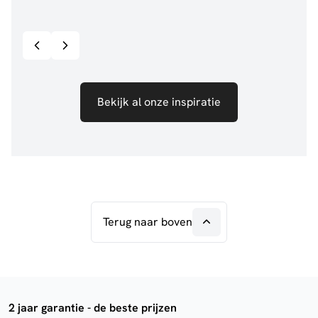
@jillgoede_
867
@de.
Bekijk inspiratie details
Bekijk al onze inspiratie
Terug naar boven
2 jaar garantie - de beste prijzen