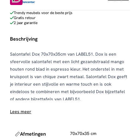
Trendy meubels voor de beste prijs
Gratis retour
2 jaar garantie
Beschrijving
Salontafel Dox 70x70x35cm van LABEL51. Dox is een
sfeervolle salontafel met een licht gezandstraald mango
houten rond blad in espresso kleur. Het onderstel in met
kruispoot is van chique zwart metaal. Salontafel Dox geeft
je interieur een stijlvolle en warme touch en is ook
eindeloos te combineren met bijvoorbeeld Dox bijzettafel
of andere bijzettafels van LABEL51.
Dox heeft een modern ontwerp die door haar elegantie in
Lees meer
elk interieur makkelijk in te passen is. Maak bijvoorbeeld
een leuke mix en match met je andere favorieten van
LABEL51.
Afmetingen
70x70x35 cm
Salontafel Dox straalt klasse uit door haar charmante