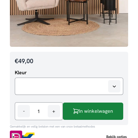
€
49,00
Kleur
-
+
In winkelwagen
Bijzettafel
Dox
Gemakkelijk en veilig betalen met een van onze betaalmethodes
aantal
Bekijk opties