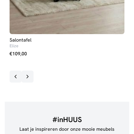
Salontafel
Salo
Elize
Kim
€
109,00
€
99
#inHUUS
Laat je inspireren door onze mooie meubels