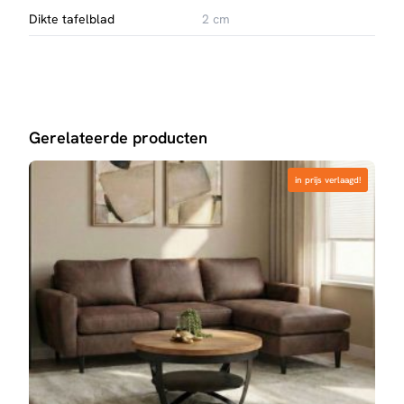
Dikte tafelblad
2 cm
Gerelateerde producten
in prijs verlaagd!
in prijs verlaagd!