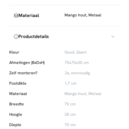
verschijning. Een echte aanwinst in je interieur.
* Dox salontafel is een design tafel in een stijlvol jasje
Materiaal
Mango hout, Metaal
* Dox is handgemaakt
* Salontafel Dox is ook verkrijgbaar met goud metalen
onderstel
Productdetails
Kleur
Goud, Zwart
Afmetingen (BxDxH)
70x70x35 cm
Zelf monteren?
Ja, eenvoudig
Pootdikte
1,7 cm
Materiaal
Mango hout, Metaal
Breedte
70 cm
Hoogte
35 cm
Diepte
70 cm