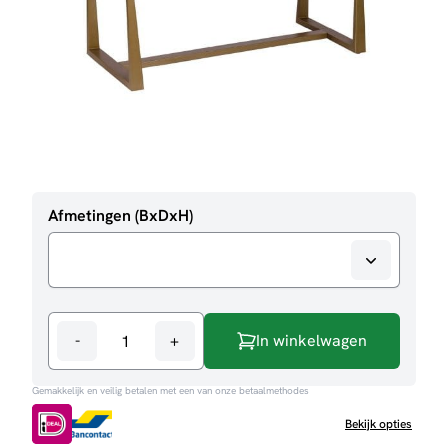
Afmetingen (BxDxH)
-
+
In winkelwagen
Eettafel
Belvedere
Gemakkelijk en veilig betalen met een van onze betaalmethodes
-
Rechthoekig
Bekijk opties
aantal