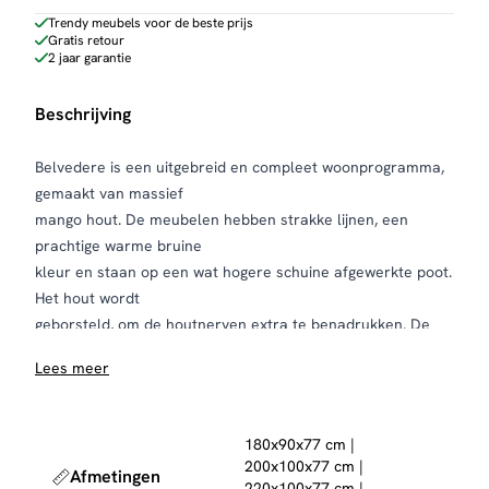
Trendy meubels voor de beste prijs
Gratis retour
2 jaar garantie
Beschrijving
Belvedere is een uitgebreid en compleet woonprogramma,
gemaakt van massief
mango hout. De meubelen hebben strakke lijnen, een
prachtige warme bruine
kleur en staan op een wat hogere schuine afgewerkte poot.
Het hout wordt
geborsteld, om de houtnerven extra te benadrukken. De
Brass kleurige grepen en
Lees meer
accenten zorgen ervoor dat deze collectie een luxe
uitstraling krijgt.
180x90x77 cm |
200x100x77 cm |
Afmetingen
220x100x77 cm |