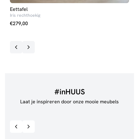
Eettafel
Salo
Iris rechthoekig
Elize
€
279,00
€
10
#inHUUS
Laat je inspireren door onze mooie meubels
@jillgoede_
867
@de.
Bekijk inspiratie details