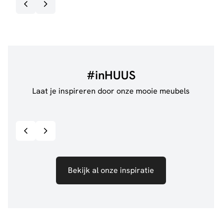
#inHUUS
Laat je inspireren door onze mooie meubels
@jillgoede_
867
@de.
Bekijk inspiratie details
Bekijk al onze inspiratie