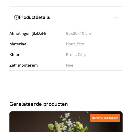
Productdetails
Afmetingen (BxDxH)
80x80x40 cm
Materiaal
Hout, Stof
Kleur
Bruin, Grijs
Zelf monteren?
Nee
Gerelateerde producten
nergens goedkoper
nergens goedkoper