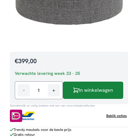
€
399,00
Verwachte levering week 33 - 35
-
+
In winkelwagen
Salontafel
Ossana
Gemakkelijk en veilig betalen met een van onze betaalmethodes
-
Rohde
Bekijk opties
aantal
Trendy meubels voor de beste prijs
Gratis retour