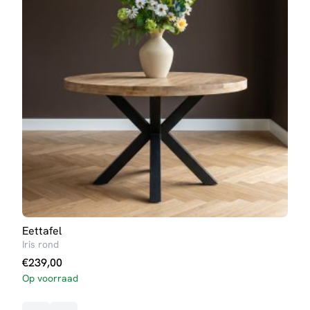
Eettafel
Salo
Iris rond
Kim
€
239,00
€
99
Op voorraad