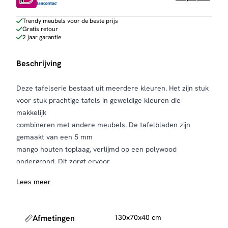
Trendy meubels voor de beste prijs
Gratis retour
2 jaar garantie
Beschrijving
Deze tafelserie bestaat uit meerdere kleuren. Het zijn stuk
voor stuk prachtige tafels in geweldige kleuren die
makkelijk
combineren met andere meubels. De tafelbladen zijn
gemaakt van een 5 mm
mango houten toplaag, verlijmd op een polywood
ondergrond. Dit zorgt ervoor
dat het mozaïek patroon niet of nauwelijks gaat werken en
Lees meer
het is ook nog eens
duurzaam omdat er minder hout nodig is. Het blad heeft
een lichte welving en
Afmetingen
130x70x40 cm
daardoor een natuurlijke uitstraling. De poten zijn gemaakt