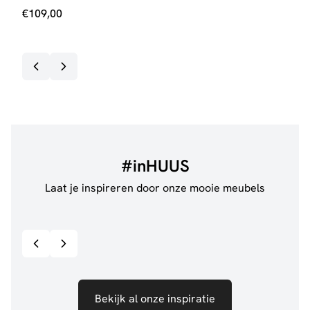
€
109,00
€
27
#inHUUS
Laat je inspireren door onze mooie meubels
@jillgoede_
867
@de.
Bekijk inspiratie details
Bekijk al onze inspiratie