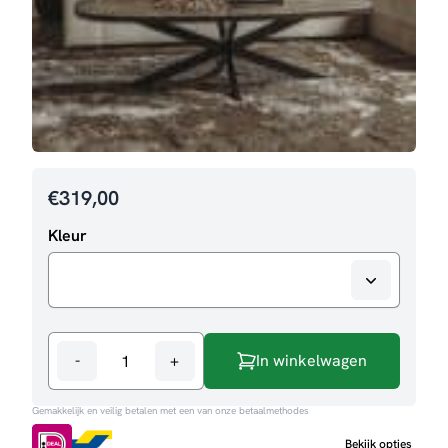
€
319,00
Kleur
-
+
In winkelwagen
Salontafel
Silvi
Gemakkelijk en veilig betalen met een van onze betaalmethodes
aantal
Bekijk opties