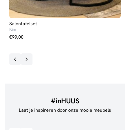
Salontafelset
Eett
Kim
Iris 
€
99,00
€
23
Op v
#inHUUS
Laat je inspireren door onze mooie meubels
@jillgoede_
867
@de.
Bekijk inspiratie details