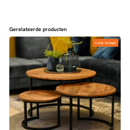
Gerelateerde producten
in prijs verlaagd!
in prijs verlaagd!