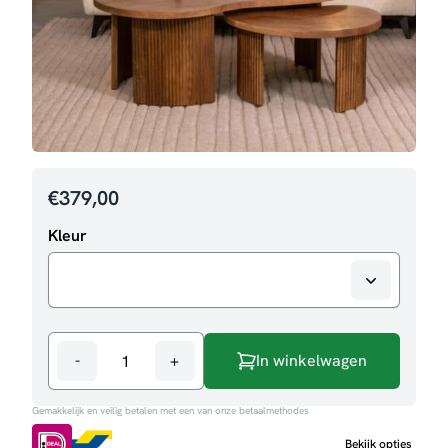
€
379,00
Kleur
-
+
In winkelwagen
Salontafelset
Timon
Gemakkelijk en veilig betalen met een van onze betaalmethodes
aantal
Bekijk opties