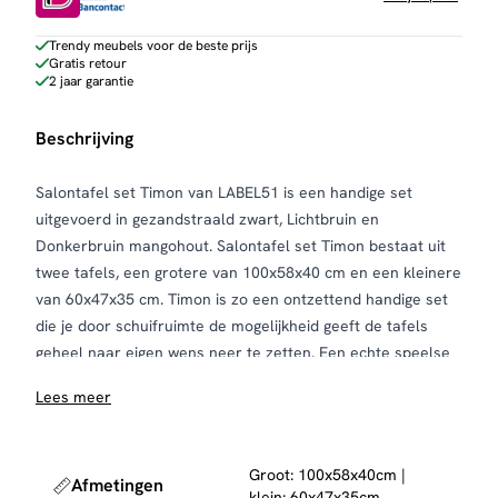
Trendy meubels voor de beste prijs
Gratis retour
2 jaar garantie
Beschrijving
Salontafel set Timon van LABEL51 is een handige set
uitgevoerd in gezandstraald zwart, Lichtbruin en
Donkerbruin mangohout. Salontafel set Timon bestaat uit
twee tafels, een grotere van 100x58x40 cm en een kleinere
van 60x47x35 cm. Timon is zo een ontzettend handige set
die je door schuifruimte de mogelijkheid geeft de tafels
geheel naar eigen wens neer te zetten. Een echte speelse
musthave!
Lees meer
Timon bestaat uit twee organisch gevormde tafels
vervaardigd van gezandstraald mangohout. De bladen
hebben een mooi dik blad waardoor de tafels een robuuste
Groot: 100x58x40cm |
Afmetingen
uitstraling krijgen. Onder de grote tafel van 100x58x40 cm
klein: 60x47x35cm