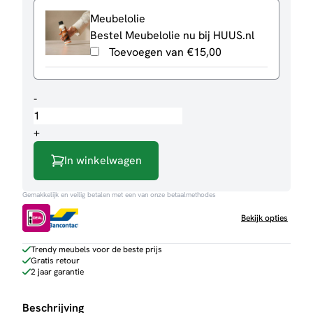
Meubelolie
Bestel Meubelolie nu bij HUUS.nl
Toevoegen van
€
15,00
Eettafel
-
Monique
rond
+
aantal
In winkelwagen
Gemakkelijk en veilig betalen met een van onze betaalmethodes
Bekijk opties
Trendy meubels voor de beste prijs
Gratis retour
2 jaar garantie
Beschrijving