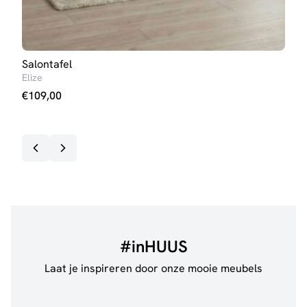
Salontafel
Eett
Elize
Iris 
€
109,00
€
27
#inHUUS
Laat je inspireren door onze mooie meubels
@jillgoede_
867
@sha
Bekijk inspiratie details