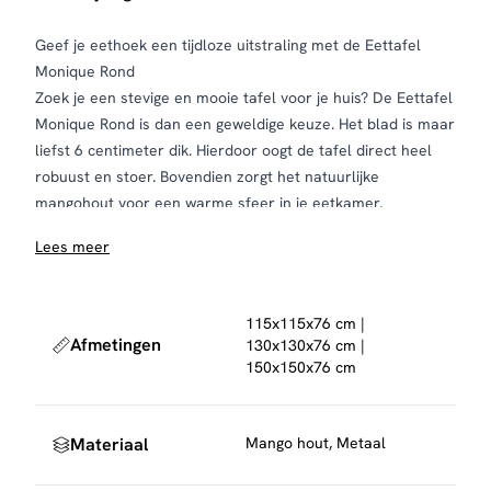
Geef je eethoek een tijdloze uitstraling met de Eettafel
Monique Rond
Zoek je een stevige en mooie tafel voor je huis? De Eettafel
Monique Rond is dan een geweldige keuze. Het blad is maar
liefst 6 centimeter dik. Hierdoor oogt de tafel direct heel
robuust en stoer. Bovendien zorgt het natuurlijke
mangohout voor een warme sfeer in je eetkamer.
De tafel heeft een zwarte metalen spinpoot. Dit geeft de
Lees meer
tafel veel stabiliteit en een industriële look. Daarnaast kun
je kiezen uit drie verschillende maten. Daardoor past de
tafel goed bij een klein of groot gezelschap. De ronde vorm
115x115x76 cm |
maakt je diners ook een stuk gezelliger.
Afmetingen
130x130x76 cm |
Waarom kiezen voor deze tafel?
150x150x76 cm
Blad van 6 cm dik massief mangohout
Stoere metalen spinpoot voor veel stevigheid
Keuze uit drie verschillende formaten
Materiaal
Mango hout, Metaal
Ronde vorm voor extra gezelligheid aan tafel