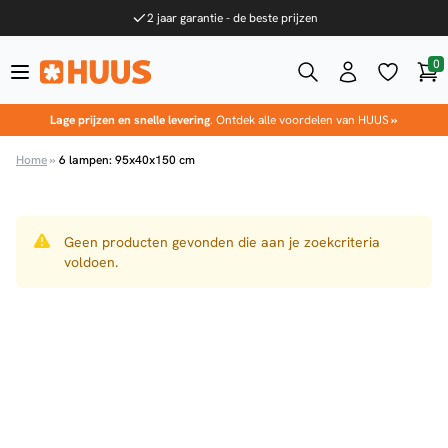
Ga naar de inhoud
2 jaar garantie - de beste prijzen
0
Win
HUUS.nl
Lage prijzen en snelle levering
. Ontdek alle voordelen van HUUS
»
Home
»
6 lampen: 95x40x150 cm
Geen producten gevonden die aan je zoekcriteria
voldoen.