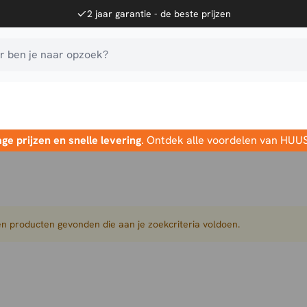
2 jaar garantie - de beste prijzen
 ben je naar opzoek?
age prijzen en snelle levering
. Ontdek alle voordelen van HUU
n producten gevonden die aan je zoekcriteria voldoen.