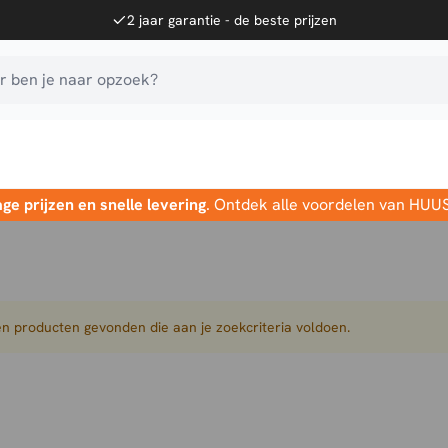
2 jaar garantie - de beste prijzen
 ben je naar opzoek?
age prijzen en snelle levering
. Ontdek alle voordelen van HUU
n producten gevonden die aan je zoekcriteria voldoen.