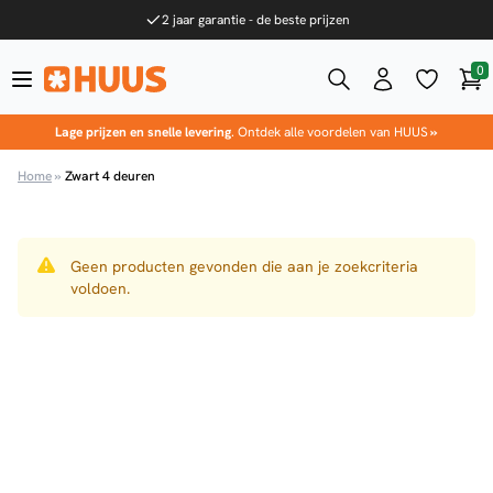
Ga naar de inhoud
2 jaar garantie - de beste prijzen
0
Win
HUUS.nl
Lage prijzen en snelle levering
. Ontdek alle voordelen van HUUS
»
Home
»
Zwart 4 deuren
Geen producten gevonden die aan je zoekcriteria
voldoen.