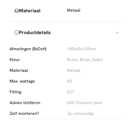
Materiaal
Metaal
Productdetails
Afmetingen (BxDxH)
100x45x150cm
Kleur
Brons, Bruin, Zwart
Materiaal
Metaal
Max. wattage
60
Fitting
E27
Advies lichtbron
LED Filament peer
Zelf monteren?
Ja, eenvoudig