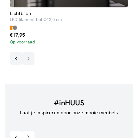
Lichtbron
Tafe
LED filament bol Ø12,5 cm
Sofie
€
17,95
Op voorraad
#inHUUS
Laat je inspireren door onze mooie meubels
@jillgoede_
867
@de.
Bekijk inspiratie details