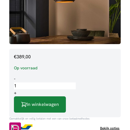
€
389,00
Op voorraad
Hanglamp
-
Frank
aantal
+
In winkelwagen
Gemakkelijk en veilig betalen met een van onze betaalmethodes
Bekijk opties