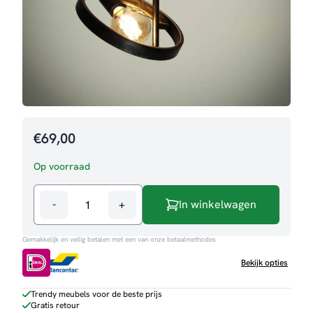
€
69,00
Op voorraad
-
+
In winkelwagen
Plafondlamp
Harriet
Gemakkelijk en veilig betalen met een van onze betaalmethodes
aantal
Bekijk opties
Trendy meubels voor de beste prijs
Gratis retour