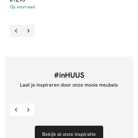
Op voorraad
#inHUUS
Laat je inspireren door onze mooie meubels
@jillgoede_
867
@de.
Bekijk inspiratie details
Bekijk al onze inspiratie