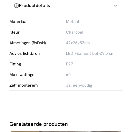
Productdetails
Materiaal
Metaal
Kleur
Charcoal
Afmetingen (BxDxH)
42x26x53cm
Advies lichtbron
LED Filament bol Ø9,5 cm
Fitting
E27
Max. wattage
60
Zelf monteren?
Ja, eenvoudig
Gerelateerde producten