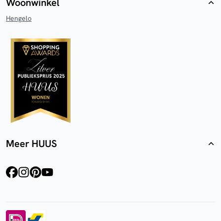
Woonwinkel
Hengelo
Meer HUUS
facebook
instagram
pinterest
youtube