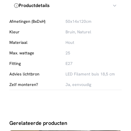
Productdetails
Afmetingen (BxDxH)
50x14x120cm
Kleur
Bruin, Naturel
Materiaal
Hout
Max. wattage
25
Fitting
E27
Advies lichtbron
LED Filament buis 18,5 cm
Zelf monteren?
Ja, eenvoudig
Gerelateerde producten