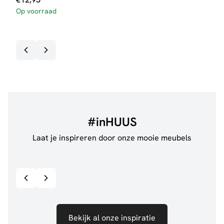
Op voorraad
#inHUUS
Laat je inspireren door onze mooie meubels
@jillgoede_
867
@de.
Bekijk inspiratie details
Bekijk al onze inspiratie