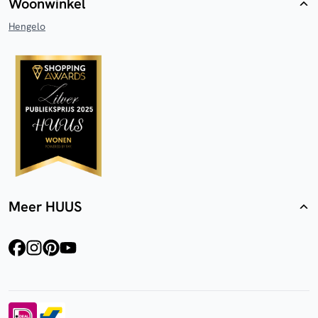
Woonwinkel
Hengelo
Meer HUUS
facebook
instagram
pinterest
youtube