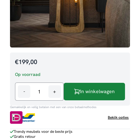
€
199,00
Op voorraad
-
+
In winkelwagen
Vloerlamp
Dexter
Gemakkelijk en veilig betalen met een van onze betaalmethodes
aantal
Bekijk opties
Trendy meubels voor de beste prijs
Gratis retour