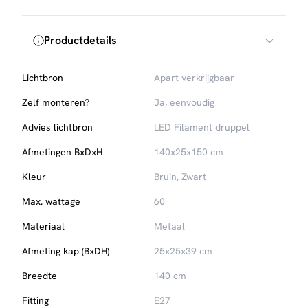
Productdetails
Lichtbron
Apart verkrijgbaar
Zelf monteren?
Ja, eenvoudig
Advies lichtbron
LED Filament druppel
Afmetingen BxDxH
140x25x150 cm
Kleur
Bruin, Zwart
Max. wattage
60
Materiaal
Metaal
Afmeting kap (BxDH)
25x25x39 cm
Breedte
140 cm
Fitting
E27