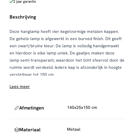
2 jaar garantie
Beschrijving
Deze hanglamp heeft vier kegelvormige metalen kappen.
De gehele lamp is afgewerkt in een burned finish. Dit geeft
een zwart/bruine kleur. De lamp is volledig handgemaakt
en hierdoor is elke lamp uniek. De gaatjes maken deze
lamp semi-transparant, waardoor het licht sfeervol door de
ruimte wordt verdeeld. Iedere kap is afzonderlijk in hoogte
verstelbaar tot 150 cm.
Shop direct de bijpassende lichtbron:
LED Filament
Lees meer
druppel
Bekijk
hier
al onze lichtbronnen.
Afmetingen
140x25x150 cm
Materiaal
Metaal