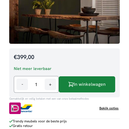
€
399,00
Niet meer leverbaar
-
+
In winkelwagen
Hanglamp
Betsie
Gemakkelijk en veilig betalen met een van onze betaalmethodes
aantal
Bekijk opties
Trendy meubels voor de beste prijs
Gratis retour