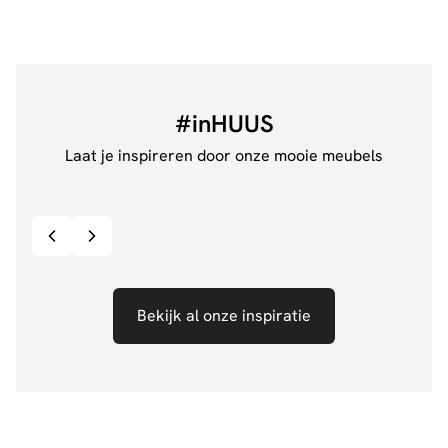
#inHUUS
Laat je inspireren door onze mooie meubels
@jillgoede_
867
@de.
Bekijk inspiratie details
Bekijk al onze inspiratie