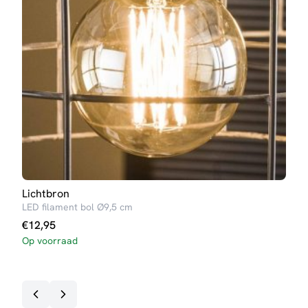
Lichtbron
Lich
LED filament bol Ø9,5 cm
LED 
€
12,95
€
8,
Op voorraad
Op v