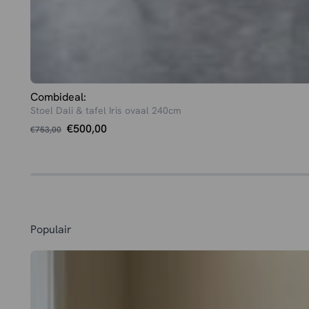
Combideal:
Stoel Dali & tafel Iris ovaal 240cm
Oorspronkelijke
Huidige
€
500,00
€
753,00
prijs
prijs
was:
is:
€753,00.
€500,00.
Populair