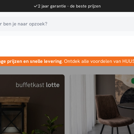
2 jaar garantie - de beste prijzen
 ben je naar opzoek?
age prijzen en snelle levering
. Ontdek alle voordelen van HUU