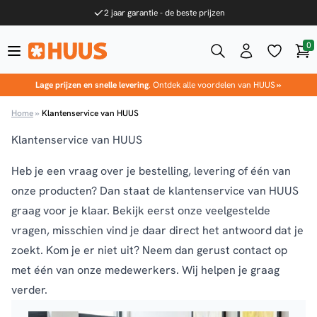
Ga naar de inhoud
2 jaar garantie - de beste prijzen
0
Win
HUUS.nl
Lage prijzen en snelle levering
. Ontdek alle voordelen van HUUS
»
Home
»
Klantenservice van HUUS
Klantenservice van HUUS
Heb je een vraag over je bestelling, levering of één van
onze producten? Dan staat de klantenservice van HUUS
graag voor je klaar. Bekijk eerst onze veelgestelde
vragen, misschien vind je daar direct het antwoord dat je
zoekt. Kom je er niet uit? Neem dan gerust
contact
op
met één van onze medewerkers. Wij helpen je graag
verder.