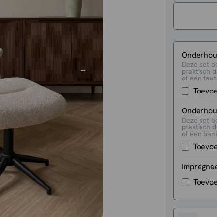
Onderhoud
Deze set b
praktisch d
of één faute
Toevo
Onderhoud
Deze set b
praktisch d
of één bank
Toevo
Impregne
Toevo