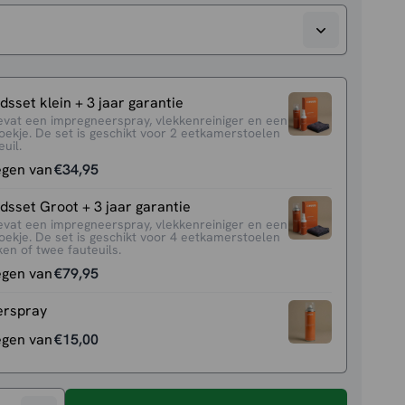
sset klein + 3 jaar garantie
evat een impregneerspray, vlekkenreiniger en een
oekje. De set is geschikt voor 2 eetkamerstoelen
uil.
egen van
€
34,95
sset Groot + 3 jaar garantie
evat een impregneerspray, vlekkenreiniger en een
oekje. De set is geschikt voor 4 eetkamerstoelen
en of twee fauteuils.
egen van
€
79,95
erspray
egen van
€
15,00