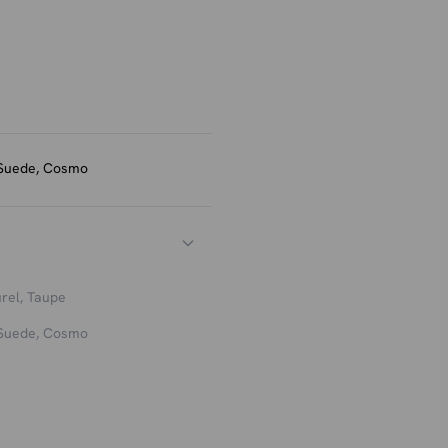
 zodat je eenvoudig jouw
rtabele zit maken Sam perfect
n de neutrale kleuren naturel
verschillende woonstijlen. De
gt uit om lekker achterover
 van stabiliteit en langdurig
 Suede, Cosmo
urel, Taupe
 Suede, Cosmo
egelmatig te stofzuigen met