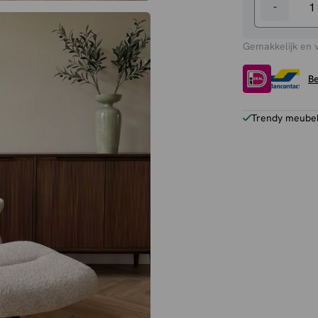
-
Relaxfauteu
Sam
Gemakkelijk en 
+
Hocker
Be
aantal
Trendy meubels