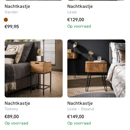
Nachtkastje
Nachtkastje
Xander
Lexie
€
129,00
€
99,95
Op voorraad
Nachtkastje
Nachtkastje
Tommy
Lexie – Staand
€
89,00
€
149,00
Op voorraad
Op voorraad