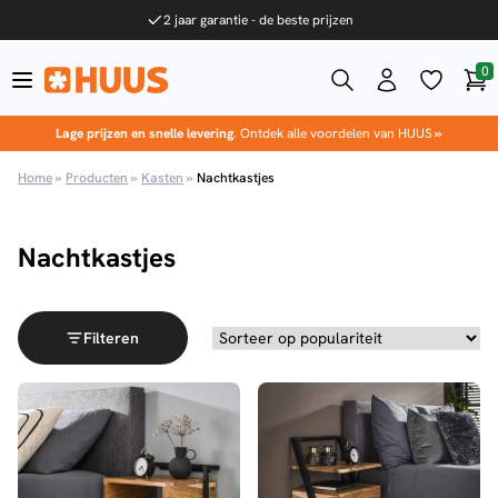
Ga naar de inhoud
2 jaar garantie - de beste prijzen
0
Win
HUUS.nl
Lage prijzen en snelle levering
. Ontdek alle voordelen van HUUS
»
Home
»
Producten
»
Kasten
»
Nachtkastjes
Nachtkastjes
Filteren