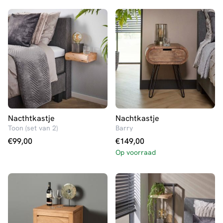
Nacthtkastje
Nachtkastje
Toon (set van 2)
Barry
€
99,00
€
149,00
Op voorraad