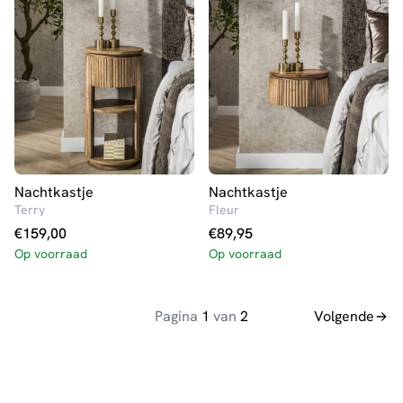
Nachtkastje
Nachtkastje
Terry
Fleur
€
159,00
€
89,95
Op voorraad
Op voorraad
Pagina
1
van
2
Volgende