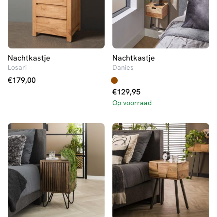
Nachtkastje
Nachtkastje
Losari
Danies
€
179,00
€
129,95
Op voorraad