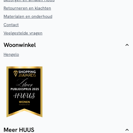
Retourneren en klachten
Materialen en onderhoud
Contact
Veelgestelde vragen
Woonwinkel
Hengelo
Meer HUUS