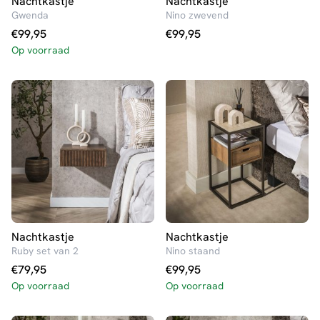
Nachtkastje
Nachtkastje
Gwenda
Nino zwevend
€
99,95
€
99,95
Op voorraad
Nachtkastje
Nachtkastje
Ruby set van 2
Nino staand
€
79,95
€
99,95
Op voorraad
Op voorraad