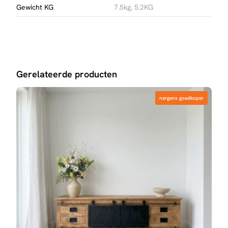
Gewicht KG
7.5kg, 5.2KG
Gerelateerde producten
nergens goedkoper
nergens goedkoper