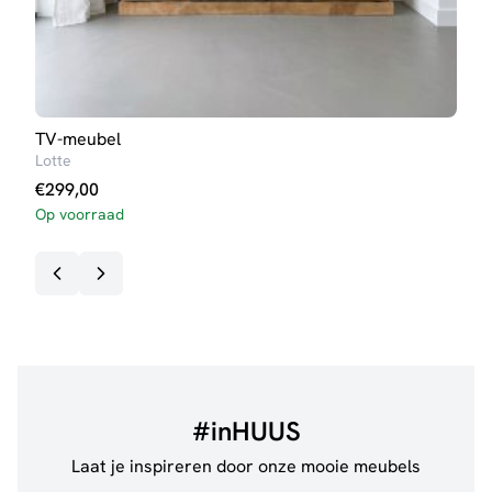
TV-meubel
Dres
Lotte
Britt
€
299,00
€
31
Op voorraad
#inHUUS
Laat je inspireren door onze mooie meubels
@jillgoede_
867
@de.