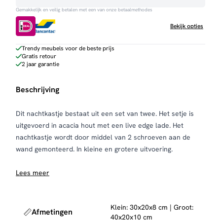
aantal
Gemakkelijk en veilig betalen met een van onze betaalmethodes
Bekijk opties
Trendy meubels voor de beste prijs
Gratis retour
2 jaar garantie
Beschrijving
Dit nachtkastje bestaat uit een set van twee. Het setje is
uitgevoerd in acacia hout met een live edge lade. Het
nachtkastje wordt door middel van 2 schroeven aan de
wand gemonteerd. In kleine en grotere uitvoering.
Lees meer
Klein: 30x20x8 cm | Groot:
Afmetingen
40x20x10 cm